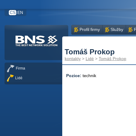
CS
EN
Profil firmy
Služby
P
Tomáš Prokop
kontakty
>
Lidé
>
Tomáš Prokop
Firma
Pozice:
technik
Lidé