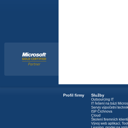
Profil firmy
Služby
Outsourcing IT
IT řešení na bázi Micros
Servis výpočetní techni
ISP Čichnova
Cloud
Školení firemních klient
Vývoj web aplikací, Too
Leasing, prodej na splá