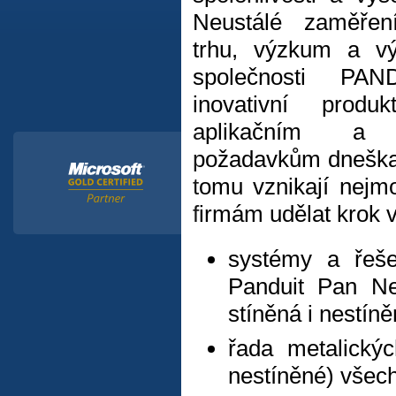
Neustálé zaměřen
trhu, výzkum a vý
společnosti PAN
inovativní produk
aplikačním a 
požadavkům dneška 
tomu vznikají nejmo
firmám udělat krok v
systémy a řeše
Panduit Pan Ne
stíněná i nestíně
řada metalický
nestíněné) všech