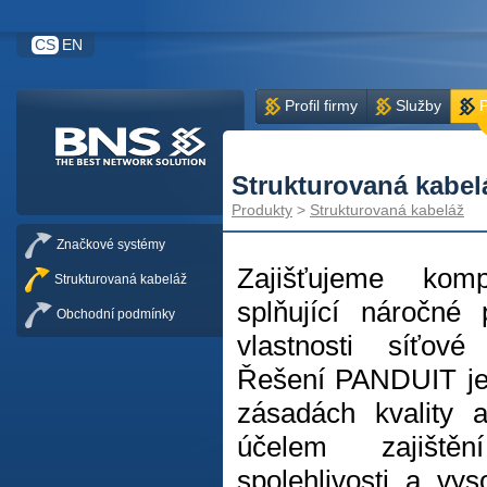
CS
EN
Profil firmy
Služby
P
Strukturovaná kabel
Produkty
>
Strukturovaná kabeláž
Značkové systémy
Zajišťujeme komp
Strukturovaná kabeláž
splňující náročné
Obchodní podmínky
vlastnosti síťové i
Řešení PANDUIT je
zásadách kvality a
účelem zajištěn
spolehlivosti a vy