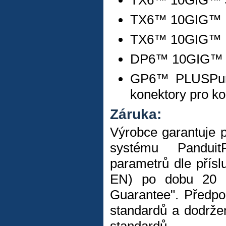
TX6™ 10GIG™ J
TX6™ 10GIG™ 
TX6™ 10GIG™ 
DP6™ 10GIG™ P
GP6™ PLUSPun
konektory pro ko
Záruka:
Výrobce garantuje 
systému Panduit
parametrů dle přísl
EN) po dobu 20 l
Guarantee". Předpo
standardů a dodržen