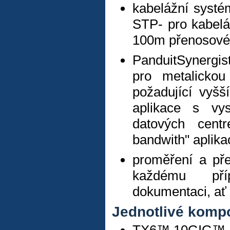
kabelážní systé
STP- pro kabelá
100m přenosové
PanduitSynergi
pro metalicko
požadující vyš
aplikace s vy
datových cent
bandwith" aplik
proměření a pře
každému pří
dokumentaci, ať 
Jednotlivé kompo