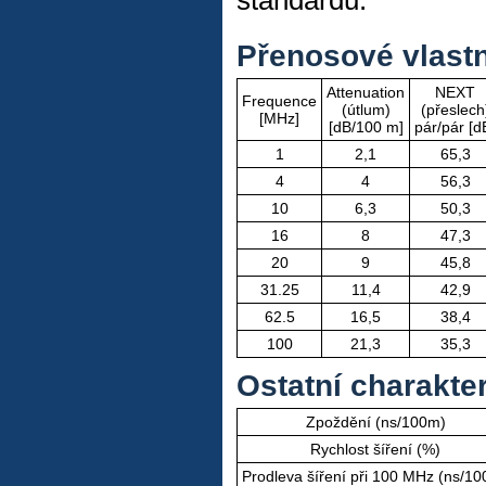
standardů.
Přenosové vlastn
Attenuation
NEXT
Frequence
(útlum)
(přeslech
[MHz]
[dB/100 m]
pár/pár [d
1
2,1
65,3
4
4
56,3
10
6,3
50,3
16
8
47,3
20
9
45,8
31.25
11,4
42,9
62.5
16,5
38,4
100
21,3
35,3
Ostatní charakter
Zpoždění (ns/100m)
Rychlost šíření (%)
Prodleva šíření při 100 MHz (ns/1