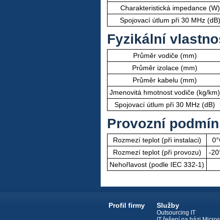
Charakteristická impedance (W)
Spojovací útlum při 30 MHz (dB
Fyzikální vlastno
Průměr vodiče (mm)
Průměr izolace (mm)
Průměr kabelu (mm)
Jmenovitá hmotnost vodiče (kg/km)
Spojovací útlum při 30 MHz (dB)
Provozní podmín
Rozmezí teplot (při instalaci)
0°
Rozmezí teplot (při provozu)
-20
Nehořlavost (podle IEC 332-1)
Profil firmy
Služby
Outsourcing IT
IT řešení na bázi Micros