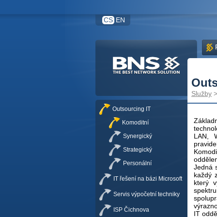
CS
EN
Outs
Služby
Outsourcing IT
Základ
Komoditní
technol
LAN, 
Synergický
pravid
Strategický
Komodit
oddělen
Personální
Jedná s
každý z
IT řešení na bázi Microsoft
který 
spektr
Servis výpočetní techniky
spolup
výrazno
ISP Čichnova
IT oddě