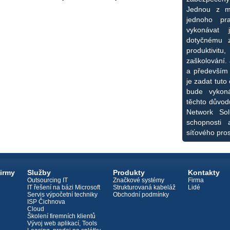
Jednou z mo
jednoho pra
vykonávat 
dotyčnému 
produktivi
zaškolování.
a především
je zadat tuto 
bude vykoná
těchto důvod
Network Sol
schopnosti 
síťového pros
firmy
Služby
Produkty
Kontakty
Outsourcing IT
Značkové systémy
Firma
IT řešení na bázi Microsoft
Strukturovaná kabeláž
Lidé
Servis výpočetní techniky
Obchodní podmínky
ISP Čichnova
Cloud
Školení firemních klientů
Vývoj web aplikací, Tools