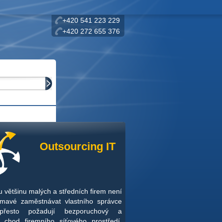
+420 541 223 229
+420 272 655 376
Outsourcing IT
 většinu malých a středních firem není
ímavé zaměstnávat vlastního správce
přesto požadují bezporuchový a
 chod firemního síťového prostředí.