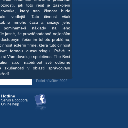
žností, jak toto řešit je zaškolení
covníka, který tuto činnost bude
jako vedlejší. Tato činnost však
zabírá mnoho času a snižuje jeho
tu, pomineme-li náklady na jeho
 Je jasné, že pravděpodobně nejlepším
 dostupným řešením tohoto problému,
činnost externí firmě, která tuto činnost
vat formou outsourcingu. Právě z
u si Vám dovoluje společnost The Best
ution s.r.o. nabídnout své odborné
a zkušenosti v oblasti správcování
tředí.
Počet návštěv: 2002
Hotline
Servis a podpora
Online help