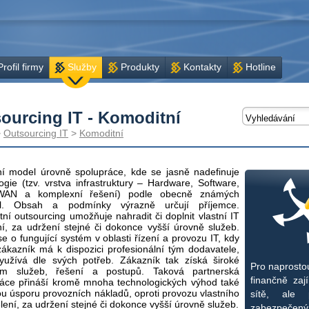
Profil firmy
Služby
Produkty
Kontakty
Hotline
ourcing IT - Komoditní
>
Outsourcing IT
>
Komoditní
ní model úrovně spolupráce, kde se jasně nadefinuje
ogie (tzv. vrstva infrastruktury – Hardware, Software,
WAN a komplexní řešení) podle obecně známých
el. Obsah a podmínky výrazně určují příjemce.
ní outsourcing umožňuje nahradit či doplnit vlastní IT
í, za udržení stejné či dokonce vyšší úrovně služeb.
e o fungující systém v oblasti řízení a provozu IT, kdy
ákazník má k dispozici profesionální tým dodavatele,
využívá dle svých potřeb. Zákazník tak získá široké
Pro naprostou
um služeb, řešení a postupů. Taková partnerská
finančně zaj
ráce přináší kromě mnoha technologických výhod také
u úsporu provozních nákladů, oproti provozu vlastního
sítě, ale 
lení, za udržení stejné či dokonce vyšší úrovně služeb.
zabezpečený