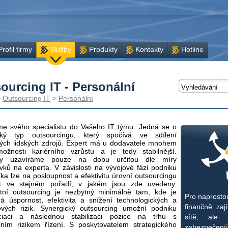
Profil firmy
Služby
Produkty
Kontakty
Hotline
ourcing IT - Personální
>
Outsourcing IT
>
Personální
me svého specialistu do Vašeho IT týmu. Jedná se o
ický typ outsourcingu, který spočívá ve sdílení
vých lidských zdrojů. Expert má u dodavatele mnohem
možnosti kariérního vzrůstu a je tedy stabilnější.
vy uzavíráme pouze na dobu určitou dle míry
ků na experta. V závislosti na vývojové fázi podniku
ka lze na posloupnost a efektivitu úrovní outsourcingu
et ve stejném pořadí, v jakém jsou zde uvedeny.
tní outsourcing je nezbytný minimálně tam, kde je
Pro naprostou
á úspornost, efektivita a snížení technologických a
finančně zaj
ových rizik. Synergický outsourcing umožní podniku
nciaci a následnou stabilizaci pozice na trhu s
sítě, ale 
lním rizikem řízení. S poskytovatelem strategického
zabezpečený