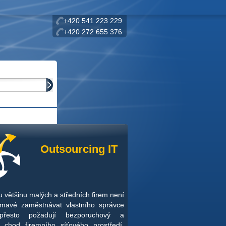
+420 541 223 229
+420 272 655 376
Outsourcing IT
 většinu malých a středních firem není
ímavé zaměstnávat vlastního správce
přesto požadují bezporuchový a
 chod firemního síťového prostředí.