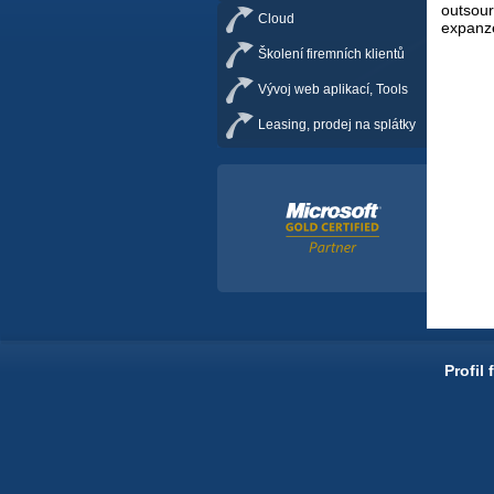
outsou
Cloud
expanz
Školení firemních klientů
Vývoj web aplikací, Tools
Leasing, prodej na splátky
Profil 