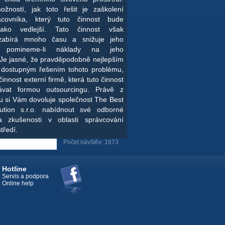
žností, jak toto řešit je zaškolení
covníka, který tuto činnost bude
jako vedlejší. Tato činnost však
zabírá mnoho času a snižuje jeho
tu, pomineme-li náklady na jeho
 Je jasné, že pravděpodobně nejlepším
 dostupným řešením tohoto problému,
činnost externí firmě, která tuto činnost
vat formou outsourcingu. Právě z
u si Vám dovoluje společnost The Best
ution s.r.o. nabídnout své odborné
a zkušenosti v oblasti správcování
tředí.
Počet návštěv: 1673
Hotline
Servis a podpora
Online help