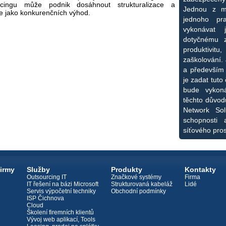
rcingu může podnik dosáhnout strukturalizace a
Jednou z mo
e jako konkurenčních výhod.
jednoho pra
vykonávat 
dotyčnému 
produktivi
zaškolování.
a především
je zadat tuto 
bude vykoná
těchto důvod
Network Sol
schopnosti 
síťového pros
firmy
Služby
Produkty
Kontakty
Outsourcing IT
Značkové systémy
Firma
IT řešení na bázi Microsoft
Strukturovaná kabeláž
Lidé
Servis výpočetní techniky
Obchodní podmínky
ISP Čichnova
Cloud
Školení firemních klientů
Vývoj web aplikací, Tools