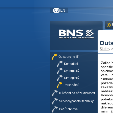
CS
EN
Outs
Služby
Outsourcing IT
Zařadí
Komoditní
specif
špičko
Synergický
větší 
Strategický
Smlou
požadav
Personální
zákazní
nahlíž
IT řešení na bázi Microsoft
Komodi
potřebn
Servis výpočetní techniky
náklad
difere
ISP Čichnova
minimá