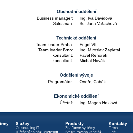
Obchodní oddělení
Business manager:
Ing. Iva Davidová
Salesman:
Bc. Jana Vařachová
Technické oddělení
Team leader Praha:
Engel Vít
Team leader Brno:
Ing. Miroslav Zapletal
konsultant:
Pavel Řehořek
konsultant:
Michal Novák
Oddělení vývoje
Programátor:
Ondřej Cabák
Ekonomické oddělení
Účetní:
Ing. Magda Haklová
firmy
Služby
Produkty
Kontakty
Outsourcing IT
Značkové systémy
Firma
IT řešení na bázi Microsoft
Strukturovaná kabeláž
Lidé