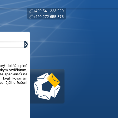
+420 541 223 229
+420 272 655 376
terý dokáže plně
lským vzděláním,
ze specialistů na
 kvalifikovaným
odnějšího řešení