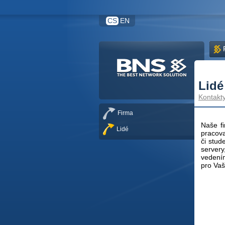
CS
EN
Lidé
Kontakt
Firma
Naše fi
Lidé
pracova
či stud
server
vedením
pro Vaš