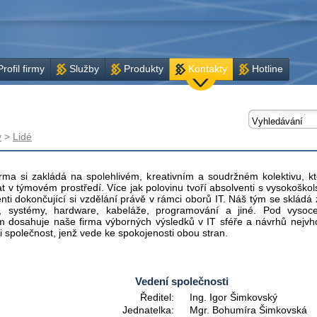
Profil firmy
Služby
Produkty
Kontakty
Hotline
y
>
Lidé
rma si zakládá na spolehlivém, kreativním a soudržném kolektivu, k
t v týmovém prostředí. Více jak polovinu tvoří absolventi s vysokoško
enti dokončující si vzdělání právě v rámci oborů IT. Náš tým se skládá 
y, systémy, hardware, kabeláže, programování a jiné. Pod vysoce
 dosahuje naše firma výborných výsledků v IT sféře a návrhů nejvh
i společnost, jenž vede ke spokojenosti obou stran.
Vedení společnosti
Ředitel:
Ing. Igor Šimkovský
Jednatelka:
Mgr. Bohumíra Šimkovská